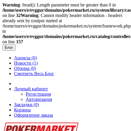
Warning
: fread(): Length parameter must be greater than 0 in
/home/users/e/evggur/domains/pokermarket.ru/system/library/cac
on line
32
Warning
: Cannot modify header information - headers
already sent by (output started at
/home/users/e/evggur/domains/pokermarket.ru/system/framework.php
in
/home/users/e/evggur/domains/pokermarket.ru/catalog/controller
on line
157
Блог
Анонсы (0)
Новости (1)
Обзоры (0)
Смотреть Весь Блог
Личный кабинет
Регистрация
Авторизация
Закладки (0)
Корзина
Оформление заказа