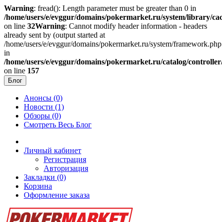
Warning
: fread(): Length parameter must be greater than 0 in
/home/users/e/evggur/domains/pokermarket.ru/system/library/cac
on line
32
Warning
: Cannot modify header information - headers
already sent by (output started at
/home/users/e/evggur/domains/pokermarket.ru/system/framework.php
in
/home/users/e/evggur/domains/pokermarket.ru/catalog/controller
on line
157
Блог
Анонсы (0)
Новости (1)
Обзоры (0)
Смотреть Весь Блог
Личный кабинет
Регистрация
Авторизация
Закладки (0)
Корзина
Оформление заказа