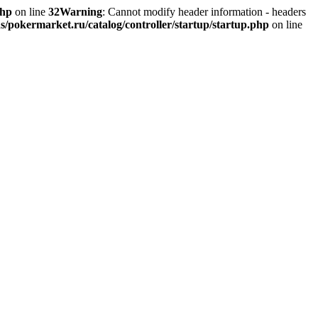
php
on line
32
Warning
: Cannot modify header information - headers
s/pokermarket.ru/catalog/controller/startup/startup.php
on line