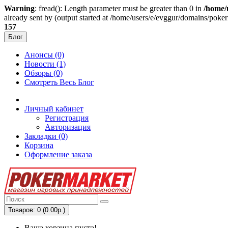
Warning
: fread(): Length parameter must be greater than 0 in
/home/
already sent by (output started at /home/users/e/evggur/domains/pok
157
Блог
Анонсы (0)
Новости (1)
Обзоры (0)
Смотреть Весь Блог
Личный кабинет
Регистрация
Авторизация
Закладки (0)
Корзина
Оформление заказа
Товаров: 0 (0.00р.)
Ваша корзина пуста!