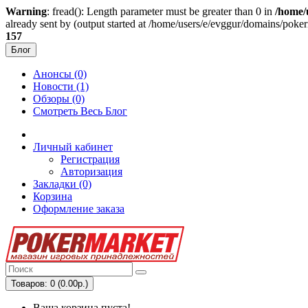
Warning
: fread(): Length parameter must be greater than 0 in
/home/
already sent by (output started at /home/users/e/evggur/domains/pok
157
Блог
Анонсы (0)
Новости (1)
Обзоры (0)
Смотреть Весь Блог
Личный кабинет
Регистрация
Авторизация
Закладки (0)
Корзина
Оформление заказа
Товаров: 0 (0.00р.)
Ваша корзина пуста!