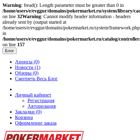
Warning
: fread(): Length parameter must be greater than 0 in
/home/users/e/evggur/domains/pokermarket.ru/system/library/cac
on line
32
Warning
: Cannot modify header information - headers
already sent by (output started at
/home/users/e/evggur/domains/pokermarket.ru/system/framework.php
in
/home/users/e/evggur/domains/pokermarket.ru/catalog/controller
on line
157
Блог
Анонсы (0)
Новости (1)
Обзоры (0)
Смотреть Весь Блог
Личный кабинет
Регистрация
Авторизация
Закладки (0)
Корзина
Оформление заказа