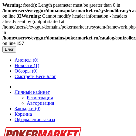
Warning
: fread(): Length parameter must be greater than 0 in
/home/users/e/evggur/domains/pokermarket.ru/system/library/cac
on line
32
Warning
: Cannot modify header information - headers
already sent by (output started at
/home/users/e/evggur/domains/pokermarket.ru/system/framework.php
in
/home/users/e/evggur/domains/pokermarket.ru/catalog/controller
on line
157
Блог
Анонсы (0)
Новости (1)
Обзоры (0)
Смотреть Весь Блог
Личный кабинет
Регистрация
Авторизация
Закладки (0)
Корзина
Оформление заказа