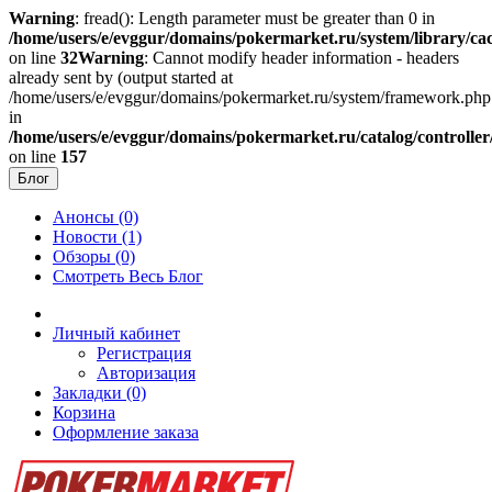
Warning
: fread(): Length parameter must be greater than 0 in
/home/users/e/evggur/domains/pokermarket.ru/system/library/cac
on line
32
Warning
: Cannot modify header information - headers
already sent by (output started at
/home/users/e/evggur/domains/pokermarket.ru/system/framework.php
in
/home/users/e/evggur/domains/pokermarket.ru/catalog/controller
on line
157
Блог
Анонсы (0)
Новости (1)
Обзоры (0)
Смотреть Весь Блог
Личный кабинет
Регистрация
Авторизация
Закладки (0)
Корзина
Оформление заказа