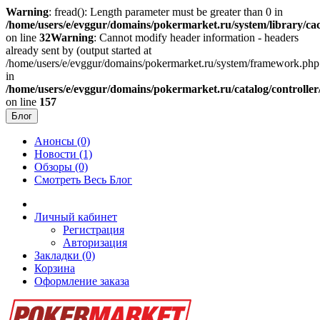
Warning
: fread(): Length parameter must be greater than 0 in
/home/users/e/evggur/domains/pokermarket.ru/system/library/cac
on line
32
Warning
: Cannot modify header information - headers
already sent by (output started at
/home/users/e/evggur/domains/pokermarket.ru/system/framework.php
in
/home/users/e/evggur/domains/pokermarket.ru/catalog/controller
on line
157
Блог
Анонсы (0)
Новости (1)
Обзоры (0)
Смотреть Весь Блог
Личный кабинет
Регистрация
Авторизация
Закладки (0)
Корзина
Оформление заказа